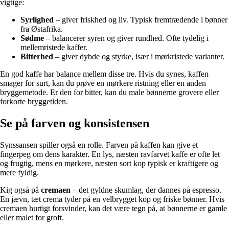
vigtige:
Syrlighed
– giver friskhed og liv. Typisk fremtrædende i bønner
fra Østafrika.
Sødme
– balancerer syren og giver rundhed. Ofte tydelig i
mellemristede kaffer.
Bitterhed
– giver dybde og styrke, især i mørkristede varianter.
En god kaffe har balance mellem disse tre. Hvis du synes, kaffen
smager for surt, kan du prøve en mørkere ristning eller en anden
bryggemetode. Er den for bitter, kan du male bønnerne grovere eller
forkorte bryggetiden.
Se på farven og konsistensen
Synssansen spiller også en rolle. Farven på kaffen kan give et
fingerpeg om dens karakter. En lys, næsten ravfarvet kaffe er ofte let
og frugtig, mens en mørkere, næsten sort kop typisk er kraftigere og
mere fyldig.
Kig også på
cremaen
– det gyldne skumlag, der dannes på espresso.
En jævn, tæt crema tyder på en velbrygget kop og friske bønner. Hvis
cremaen hurtigt forsvinder, kan det være tegn på, at bønnerne er gamle
eller malet for groft.