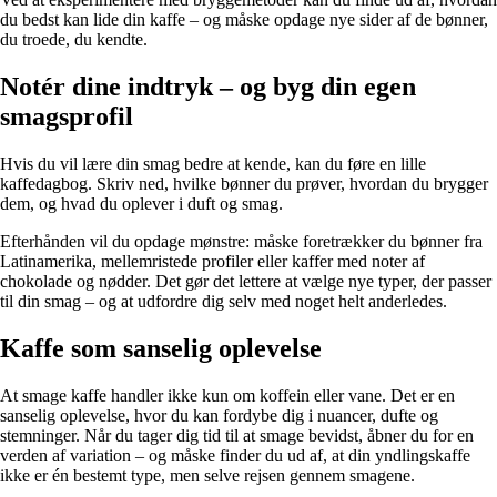
du bedst kan lide din kaffe – og måske opdage nye sider af de bønner,
du troede, du kendte.
Notér dine indtryk – og byg din egen
smagsprofil
Hvis du vil lære din smag bedre at kende, kan du føre en lille
kaffedagbog. Skriv ned, hvilke bønner du prøver, hvordan du brygger
dem, og hvad du oplever i duft og smag.
Efterhånden vil du opdage mønstre: måske foretrækker du bønner fra
Latinamerika, mellemristede profiler eller kaffer med noter af
chokolade og nødder. Det gør det lettere at vælge nye typer, der passer
til din smag – og at udfordre dig selv med noget helt anderledes.
Kaffe som sanselig oplevelse
At smage kaffe handler ikke kun om koffein eller vane. Det er en
sanselig oplevelse, hvor du kan fordybe dig i nuancer, dufte og
stemninger. Når du tager dig tid til at smage bevidst, åbner du for en
verden af variation – og måske finder du ud af, at din yndlingskaffe
ikke er én bestemt type, men selve rejsen gennem smagene.