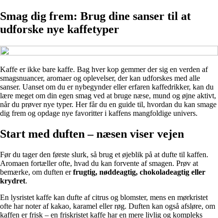
Smag dig frem: Brug dine sanser til at
udforske nye kaffetyper
Kaffe er ikke bare kaffe. Bag hver kop gemmer der sig en verden af
smagsnuancer, aromaer og oplevelser, der kan udforskes med alle
sanser. Uanset om du er nybegynder eller erfaren kaffedrikker, kan du
lære meget om din egen smag ved at bruge næse, mund og øjne aktivt,
når du prøver nye typer. Her får du en guide til, hvordan du kan smage
dig frem og opdage nye favoritter i kaffens mangfoldige univers.
Start med duften – næsen viser vejen
Før du tager den første slurk, så brug et øjeblik på at dufte til kaffen.
Aromaen fortæller ofte, hvad du kan forvente af smagen. Prøv at
bemærke, om duften er
frugtig, nøddeagtig, chokoladeagtig eller
krydret
.
En lysristet kaffe kan dufte af citrus og blomster, mens en mørkristet
ofte har noter af kakao, karamel eller røg. Duften kan også afsløre, om
kaffen er frisk – en friskristet kaffe har en mere livlig og kompleks