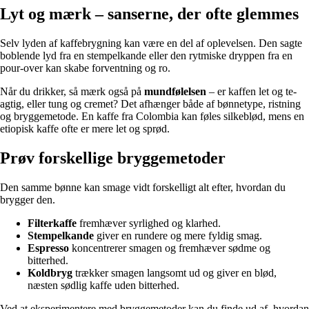
Lyt og mærk – sanserne, der ofte glemmes
Selv lyden af kaffebrygning kan være en del af oplevelsen. Den sagte
boblende lyd fra en stempelkande eller den rytmiske dryppen fra en
pour-over kan skabe forventning og ro.
Når du drikker, så mærk også på
mundfølelsen
– er kaffen let og te-
agtig, eller tung og cremet? Det afhænger både af bønnetype, ristning
og bryggemetode. En kaffe fra Colombia kan føles silkeblød, mens en
etiopisk kaffe ofte er mere let og sprød.
Prøv forskellige bryggemetoder
Den samme bønne kan smage vidt forskelligt alt efter, hvordan du
brygger den.
Filterkaffe
fremhæver syrlighed og klarhed.
Stempelkande
giver en rundere og mere fyldig smag.
Espresso
koncentrerer smagen og fremhæver sødme og
bitterhed.
Koldbryg
trækker smagen langsomt ud og giver en blød,
næsten sødlig kaffe uden bitterhed.
Ved at eksperimentere med bryggemetoder kan du finde ud af, hvordan