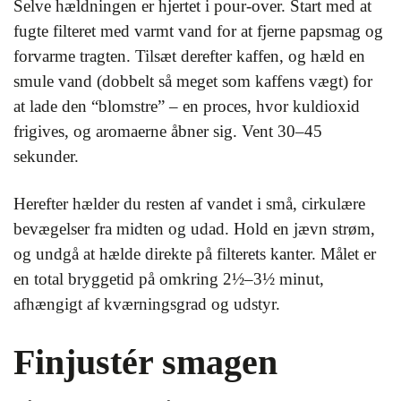
Selve hældningen er hjertet i pour-over. Start med at
fugte filteret med varmt vand for at fjerne papsmag og
forvarme tragten. Tilsæt derefter kaffen, og hæld en
smule vand (dobbelt så meget som kaffens vægt) for
at lade den “blomstre” – en proces, hvor kuldioxid
frigives, og aromaerne åbner sig. Vent 30–45
sekunder.
Herefter hælder du resten af vandet i små, cirkulære
bevægelser fra midten og udad. Hold en jævn strøm,
og undgå at hælde direkte på filterets kanter. Målet er
en total bryggetid på omkring 2½–3½ minut,
afhængigt af kværningsgrad og udstyr.
Finjustér smagen