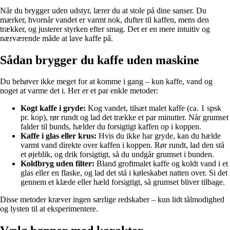
Når du brygger uden udstyr, lærer du at stole på dine sanser. Du
mærker, hvornår vandet er varmt nok, dufter til kaffen, mens den
trækker, og justerer styrken efter smag. Det er en mere intuitiv og
nærværende måde at lave kaffe på.
Sådan brygger du kaffe uden maskine
Du behøver ikke meget for at komme i gang – kun kaffe, vand og
noget at varme det i. Her er et par enkle metoder:
Kogt kaffe i gryde:
Kog vandet, tilsæt malet kaffe (ca. 1 spsk
pr. kop), rør rundt og lad det trække et par minutter. Når grumset
falder til bunds, hælder du forsigtigt kaffen op i koppen.
Kaffe i glas eller krus:
Hvis du ikke har gryde, kan du hælde
varmt vand direkte over kaffen i koppen. Rør rundt, lad den stå
et øjeblik, og drik forsigtigt, så du undgår grumset i bunden.
Koldbryg uden filter:
Bland groftmalet kaffe og koldt vand i et
glas eller en flaske, og lad det stå i køleskabet natten over. Si det
gennem et klæde eller hæld forsigtigt, så grumset bliver tilbage.
Disse metoder kræver ingen særlige redskaber – kun lidt tålmodighed
og lysten til at eksperimentere.