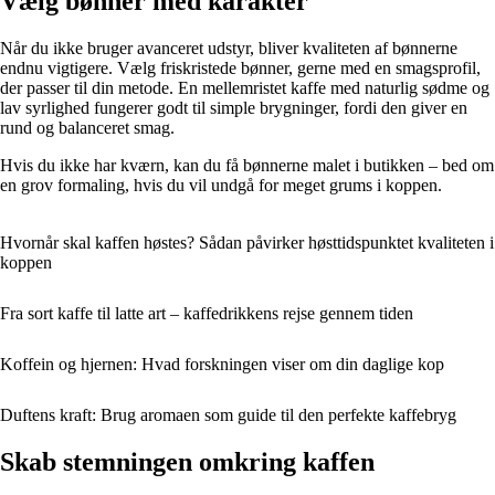
Vælg bønner med karakter
Når du ikke bruger avanceret udstyr, bliver kvaliteten af bønnerne
endnu vigtigere. Vælg friskristede bønner, gerne med en smagsprofil,
der passer til din metode. En mellemristet kaffe med naturlig sødme og
lav syrlighed fungerer godt til simple brygninger, fordi den giver en
rund og balanceret smag.
Hvis du ikke har kværn, kan du få bønnerne malet i butikken – bed om
en grov formaling, hvis du vil undgå for meget grums i koppen.
Hvornår skal kaffen høstes? Sådan påvirker høsttidspunktet kvaliteten i
koppen
Fra sort kaffe til latte art – kaffedrikkens rejse gennem tiden
Koffein og hjernen: Hvad forskningen viser om din daglige kop
Duftens kraft: Brug aromaen som guide til den perfekte kaffebryg
Skab stemningen omkring kaffen