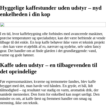
Hyggelige kaffestunder uden udstyr – nyd
enkelheden i din kop
I en tid, hvor kaffebrygning ofte forbindes med avancerede maskiner,
præcise temperaturer og specialudstyr, kan det være befriende at vende
tilbage til det enkle. En kop kaffe behøver ikke være et teknisk projekt
– den kan være et øjeblik af ro, nærvær og nydelse, selv uden fancy
gear. Det handler om at finde glæden i det grundlæggende: vand,
varme og gode bønner.
Kaffe uden udstyr – en tilbagevenden til
det oprindelige
Før espressomaskiner, kværne og termometre fandtes, blev kaffe
brygget med det, man havde ved hånden. En gryde, et bål, lidt
tålmodighed – og resultatet var stadig en varm, aromatisk drik, der
samlede mennesker. Den form for enkelhed kan noget særligt. Den
minder os om, at kaffe først og fremmest handler om smag og
stemning, ikke om teknik.