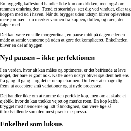
En hyggelig kaffestund handler ikke kun om drikken, men også om
rammen omkring den. Tænd et stearinlys, sæt dig ved vinduet, eller tag
koppen med ud i haven. Når du brygger uden udstyr, bliver oplevelsen
mere jordnær – du mærker varmen fra koppen, duften, og roen, der
følger med.
Det kan være en stille morgenritual, en pause midt på dagen eller en
måde at samle vennerne på uden at gøre det kompliceret. Enkelheden
bliver en del af hyggen.
Nyd pausen – ikke perfektionen
I en verden, hvor alt kan måles og optimeres, er det befriende at lave
noget, der bare er godt nok. Kaffe uden udstyr bliver sjældent helt ens
fra gang til gang – og det er netop charmen. Du lærer at smage dig
frem, at acceptere små variationer og at nyde processen.
Det handler ikke om at ramme den perfekte kop, men om at skabe et
øjeblik, hvor du kan trække vejret og mærke roen. En kop kaffe,
brygget med hænderne og lidt tålmodighed, kan være lige så
tilfredsstillende som den mest præcise espresso.
Enkelhed som luksus